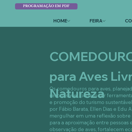
PROGRAMAÇÃO EM PDF
HOME
FEIRA
CO
COMEDOUR
para Aves Liv
Natureza
Os comedouros para aves, planeja
responsável, podem ser ferramenta
e promoção do turismo sustentável
por Fábio Barata, Ellen Dias e Edu A
mergulhar em uma reflexão sobre
para a aproximação entre pessoas e
observação de aves, fortalecem ec