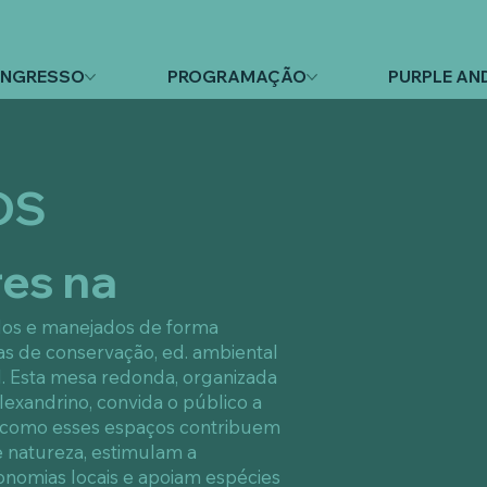
NGRESSO
PROGRAMAÇÃO
PURPLE AN
OS
res na
dos e manejados de forma
s de conservação, ed. ambiental
. Esta mesa redonda, organizada
lexandrino, convida o público a
 como esses espaços contribuem
 natureza, estimulam a
onomias locais e apoiam espécies