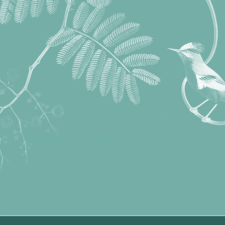
Se precisar de ajuda pode falar com a Versa Viagens
+55 11 97783-8542
(Luisa) que é a agência que está cuidando do receptivo
Avistar