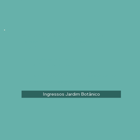
AVISTAR
é um evento gratuíto, mas é
necessário comprar o ingresso do Jardim
Botânico
em preços especiais de
R$ 24,90 pelos 3 dias
Utilize o link abaixo com valores exclusivos
para participantes Avistar2026
Ingressos Jardim Botânico