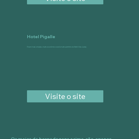
Hotel Pigalle
É bem mais simples, muito econômico e está muito pertinho do Metrô São Judas.
Visite o site
Os meios de hospedagens acima são apenas