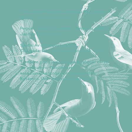
Tem acesso fácil pela estação São Judas do
Metro - 15 min de ônibus.
Pegue o 4742-10 Jardim Clímax ou 475R-10
Jardim São Savério.
Saída: Av Jabaquara, 2332
Chegada: P2 - Av. Miguel Estefano, 3687
Também pode ir de taxi ou qualquer carro
de aplicativo. Também tem
estacionamento próximo ao Jardim
Botânico. Usar estacionamento P2
Para se hospedar, escolha hotéis próximos ao aeroporto de Congonhas ou do Metrô São Judas, ou ainda em qualquer parte da cidade próximo
ao metrô.