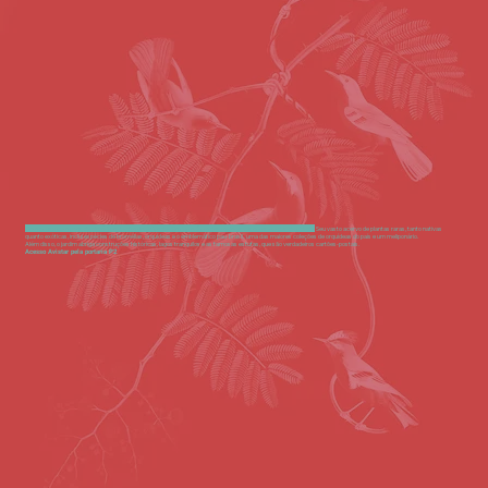
Com quase cem anos de história, o Jardim Botânico de São Paulo, é um dos maiores tesouros verdes da cidade.
Seu vasto acervo de plantas raras, tanto nativas
quanto exóticas, inclui espécies de bromélias, orquídeas e o emblemático pau-brasil, uma das maiores coleções de orquídeas do país e um meliponário.
Além disso, o jardim abriga construções históricas, lagos tranquilos e as famosas estufas, que são verdadeiros cartões-postais.
Acesso Avistar pela portaria P2