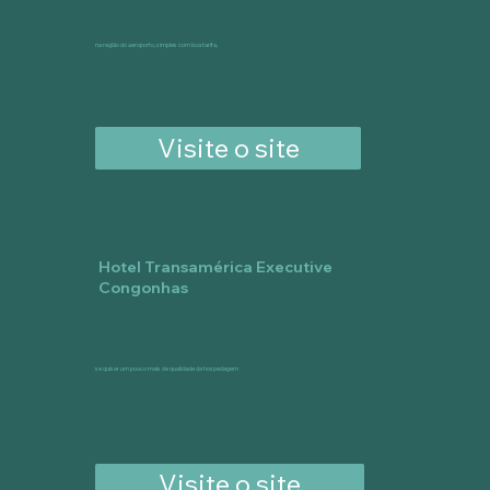
na região do aeroporto, simples com boa tarifa,
Visite o site
Hotel Transamérica Executive
Congonhas
se quiser um pouco mais de qualidade da hospedagem
Visite o site