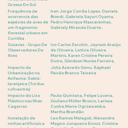
Grosso Do Sul
Frequência de
Iran Jorge Corrêa Lopes, Daniela
ocorrencia das
Biondi, Gabriela Sayuri Oyama,
espécies de aves de
Pedro Henrique Mascarenhas,
um fragmento
Gabriely Miranda Duarte,
florestal urbano em
Curitiba
Goiaves - Grupo De
Ivo Carlos Zecchin, Jayrson Araújo
Observadores De
de Oliveira, Letícia Oliveira
Aves
Martins, Karen Cristine Pereira
Dutra, Gleidson Nunes Ferreira,
Impacto da
Julia Azevedo Genu, Raphael
Urbanização na
Paixão Branco Teixeira
Avifauna: Sabiá-
laranjeira (Turdus
rufiventris)
Impacto do Lixo
Paula Quintana, Felipe Lucena,
Plástico nas Ilhas
Giuliano Müller Brusco, Larissa
Cagarras
Cunha,Maria Ogrzewalska,
Martha Brandão
Instalação de
Leo Ramos Malagoli, Alexandre
ninhos artificiais e
Magno Junqueira Enout, Cristina