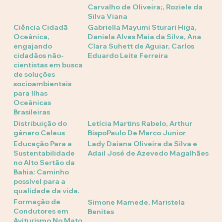
Carvalho de Oliveira;, Roziele da
Silva Viana
Ciência Cidadã
Gabriella Mayumi Sturari Higa,
Oceânica,
Daniela Alves Maia da Silva, Ana
engajando
Clara Suhett de Aguiar, Carlos
cidadãos não-
Eduardo Leite Ferreira
cientistas em busca
de soluções
socioambientais
para Ilhas
Oceânicas
Brasileiras
Distribuição do
Letícia Martins Rabelo, Arthur
gênero Celeus
BispoPaulo De Marco Junior
Educação Para a
Lady Daiana Oliveira da Silva e
Sustentabilidade
Adail José de Azevedo Magalhães
no Alto Sertão da
Bahia: Caminho
possível para a
qualidade da vida.
Formação de
Simone Mamede, Maristela
Condutores em
Benites
Aviturismo No Mato