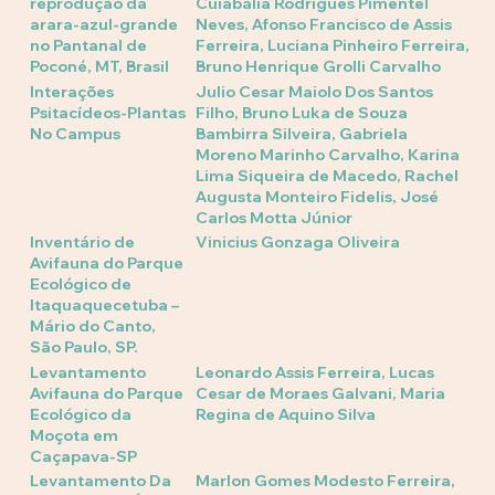
reprodução da
Cuiabália Rodrigues Pimentel
arara-azul-grande
Neves, Afonso Francisco de Assis
no Pantanal de
Ferreira, Luciana Pinheiro Ferreira,
Poconé, MT, Brasil
Bruno Henrique Grolli Carvalho
Interações
Julio Cesar Maiolo Dos Santos
Psitacídeos-Plantas
Filho, Bruno Luka de Souza
No Campus
Bambirra Silveira, Gabriela
Moreno Marinho Carvalho, Karina
Lima Siqueira de Macedo, Rachel
Augusta Monteiro Fidelis, José
Carlos Motta Júnior
Inventário de
Vinicius Gonzaga Oliveira
Avifauna do Parque
Ecológico de
Itaquaquecetuba –
Mário do Canto,
São Paulo, SP.
Levantamento
Leonardo Assis Ferreira, Lucas
Avifauna do Parque
Cesar de Moraes Galvani, Maria
Ecológico da
Regina de Aquino Silva
Moçota em
Caçapava-SP
Levantamento Da
Marlon Gomes Modesto Ferreira,