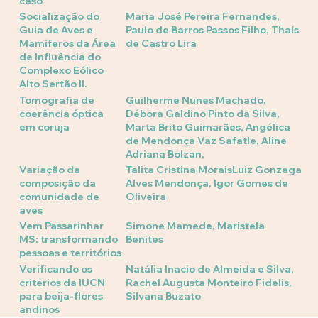
caso
Socialização do
Maria José Pereira Fernandes,
Guia de Aves e
Paulo de Barros Passos Filho, Thaís
Mamíferos da Área
de Castro Lira
de Influência do
Complexo Eólico
Alto Sertão II.
Tomografia de
Guilherme Nunes Machado,
coerência óptica
Débora Galdino Pinto da Silva,
em coruja
Marta Brito Guimarães, Angélica
de Mendonça Vaz Safatle, Aline
Adriana Bolzan,
Variação da
Talita Cristina MoraisLuiz Gonzaga
composição da
Alves Mendonça, Igor Gomes de
comunidade de
Oliveira
aves
Vem Passarinhar
Simone Mamede, Maristela
MS: transformando
Benites
pessoas e territórios
Verificando os
Natália Inacio de Almeida e Silva,
critérios da IUCN
Rachel Augusta Monteiro Fidelis,
para beija-flores
Silvana Buzato
andinos