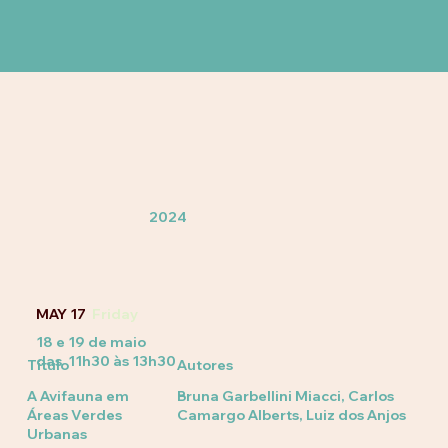
2024
MAY 17
Friday
18 e 19 de maio
das 11h30 às 13h30
Título
Autores
A Avifauna em
Bruna Garbellini Miacci, Carlos
Áreas Verdes
Camargo Alberts, Luiz dos Anjos
Urbanas