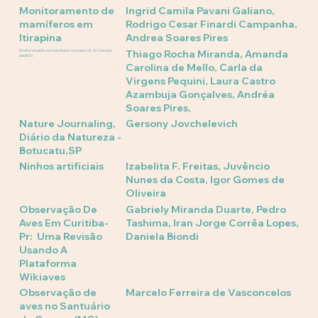
Monitoramento de
Ingrid Camila Pavani Galiano,
mamíferos em
Rodrigo Cesar Finardi Campanha,
Itirapina
Andrea Soares Pires
Monitoramento de mamíferos na maior UC do Cerrado
Thiago Rocha Miranda, Amanda
paulista
Carolina de Mello, Carla da
Virgens Pequini, Laura Castro
Azambuja Gonçalves, Andréa
Soares Pires,
Nature Journaling,
Gersony Jovchelevich
Diário da Natureza -
Botucatu,SP
Ninhos artificiais
Izabelita F. Freitas, Juvêncio
Nunes da Costa, Igor Gomes de
Oliveira
Observação De
Gabriely Miranda Duarte, Pedro
Aves Em Curitiba-
Tashima, Iran Jorge Corrêa Lopes,
Pr: Uma Revisão
Daniela Biondi
Usando A
Plataforma
Wikiaves
Observação de
Marcelo Ferreira de Vasconcelos
aves no Santuário