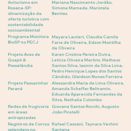
Aviturismo em
Mariana Nascimento Jordão,
Rosana-SP:
Simone Mamede, Maristela
dinamização da
Benites
oferta turística com
sustentabilidade
socioambiental
Programa Monitora
Mayara Lautert, Claudia Camila
BioSP no PECJ
Faria de Oliveira, Edson Montilha
de Oliveira
Projeto Aves de
Karen Cristine Pereira Dutra,
Guapó &
Letícia Oliveira Martins, Matheus
Posselândia
Santos Silva, Iasmin da Silva Lima,
Pedro Henrique Lopes dos Santos
Cândido, Gleidson Nunes Ferreira
Projeto Passarinhar
Alessandra Maria de Lima Oliveira,
Paraná
Amanda Scheffer Beltramin,
Eduarda Aparecida Fernandes da
Silva, Nathalia Colombo
Redes de frugivoria
Giovana Santos Rocchi, Augusto
em áreas
João Piratelli
antropizadas
Registros de Corvus
Rafael Cassani, Taynara Vechini
splendens no
Santana