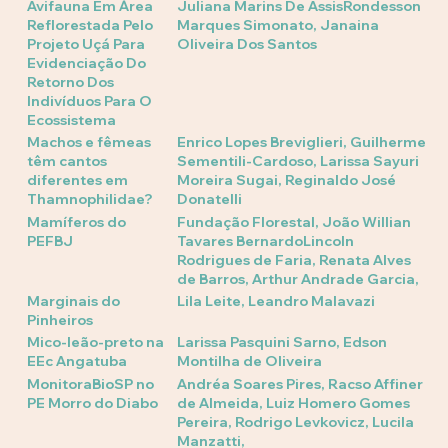
Avifauna Em Área
Juliana Marins De AssisRondesson
Reflorestada Pelo
Marques Simonato, Janaina
Projeto Uçá Para
Oliveira Dos Santos
Evidenciação Do
Retorno Dos
Indivíduos Para O
Ecossistema
Machos e fêmeas
Enrico Lopes Breviglieri, Guilherme
têm cantos
Sementili-Cardoso, Larissa Sayuri
diferentes em
Moreira Sugai, Reginaldo José
Thamnophilidae?
Donatelli
Mamíferos do
Fundação Florestal, João Willian
PEFBJ
Tavares BernardoLincoln
Rodrigues de Faria, Renata Alves
de Barros, Arthur Andrade Garcia,
Marginais do
Lila Leite, Leandro Malavazi
Pinheiros
Mico-leão-preto na
Larissa Pasquini Sarno, Edson
EEc Angatuba
Montilha de Oliveira
MonitoraBioSP no
Andréa Soares Pires, Racso Affiner
PE Morro do Diabo
de Almeida, Luiz Homero Gomes
Pereira, Rodrigo Levkovicz, Lucila
Manzatti,