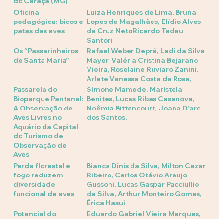
do Caraça (MG)
Oficina
Luiza Henriques de Lima, Bruna
pedagógica: bicos e
Lopes de Magalhães, Elídio Alves
patas das aves
da Cruz NetoRicardo Tadeu
Santori
Os “Passarinheiros
Rafael Weber Deprá, Ladi da Silva
de Santa Maria”
Mayer, Valéria Cristina Bejarano
Vieira, Roselaine Ruviaro Zanini,
Arlete Vanessa Costa da Rosa,
Passarela do
Simone Mamede, Maristela
Bioparque Pantanal:
Benites, Lucas Ribas Casanova,
A Observação de
Noêmia Bittencourt, Joana D’arc
Aves Livres no
dos Santos,
Aquário da Capital
do Turismo de
Observação de
Aves
Perda florestal e
Bianca Dinis da Silva, Milton Cezar
fogo reduzem
Ribeiro, Carlos Otávio Araujo
diversidade
Gussoni, Lucas Gaspar Pacciullio
funcional de aves
da Silva, Arthur Monteiro Gomes,
Érica Hasui
Potencial do
Eduardo Gabriel Vieira Marques,