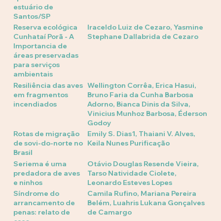
estuário de
Santos/SP
Reserva ecológica
Iraceldo Luiz de Cezaro, Yasmine
Cunhataí Porã - A
Stephane Dallabrida de Cezaro
Importancia de
áreas preservadas
para serviços
ambientais
Resiliência das aves
Wellington Corrêa, Erica Hasui,
em fragmentos
Bruno Faria da Cunha Barbosa
incendiados
Adorno, Bianca Dinis da Silva,
Vinicius Munhoz Barbosa, Éderson
Godoy
Rotas de migração
Emily S. Dias1, Thaiani V. Alves,
de sovi-do-norte no
Keila Nunes Purificação
Brasil
Seriema é uma
Otávio Douglas Resende Vieira,
predadora de aves
Tarso Natividade Ciolete,
e ninhos
Leonardo Esteves Lopes
Síndrome do
Camila Rufino, Mariana Pereira
arrancamento de
Belém, Luahris Lukana Gonçalves
penas: relato de
de Camargo