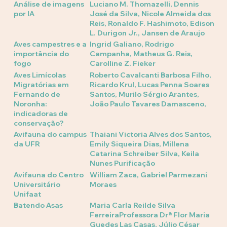
Análise de imagens
Luciano M. Thomazelli, Dennis
por IA
José da Silva, Nicole Almeida dos
Reis, Ronaldo F. Hashimoto, Edison
L. Durigon Jr., Jansen de Araujo
Aves campestres e a
Ingrid Galiano, Rodrigo
importância do
Campanha, Matheus G. Reis,
fogo
Carolline Z. Fieker
Aves Limícolas
Roberto Cavalcanti Barbosa Filho,
Migratórias em
Ricardo Krul, Lucas Penna Soares
Fernando de
Santos, Murilo Sérgio Arantes,
Noronha:
João Paulo Tavares Damasceno,
indicadoras de
conservação?
Avifauna do campus
Thaiani Victoria Alves dos Santos,
da UFR
Emily Siqueira Dias, Millena
Catarina Schreiber Silva, Keila
Nunes Purificação
Avifauna do Centro
William Zaca, Gabriel Parmezani
Universitário
Moraes
Unifaat
Batendo Asas
Maria Carla Reilde Silva
FerreiraProfessora Drª Flor Maria
Guedes Las Casas, Júlio César